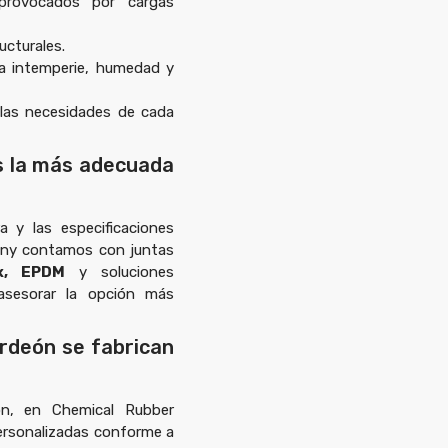
provocados por cargas
ucturales.
la intemperie, humedad y
 las necesidades de cada
es la más adecuada
a y las especificaciones
any contamos con juntas
ex, EPDM
y soluciones
asesorar la opción más
ordeón se fabrican
ón
, en
Chemical Rubber
ersonalizadas conforme a