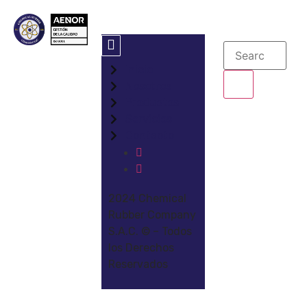
Inicio
Nosotros
Productos
Servicios
Contacto
2024 Chemical
Rubber Company
S.A.C. © – Todos
los Derechos
Reservados