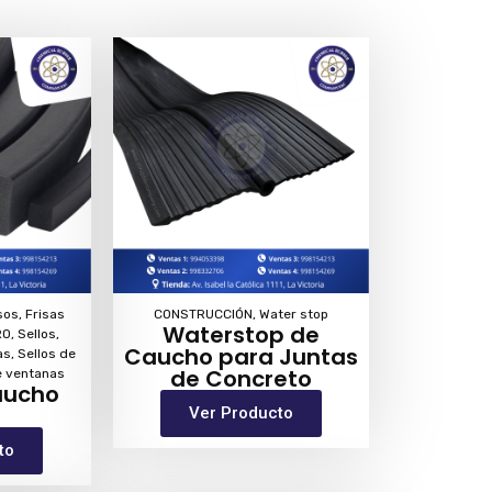
sos
,
Frisas
CONSTRUCCIÓN
,
Water stop
Waterstop de
RO
,
Sellos
,
Caucho para Juntas
as
,
Sellos de
de Concreto
e ventanas
aucho
Ver Producto
to