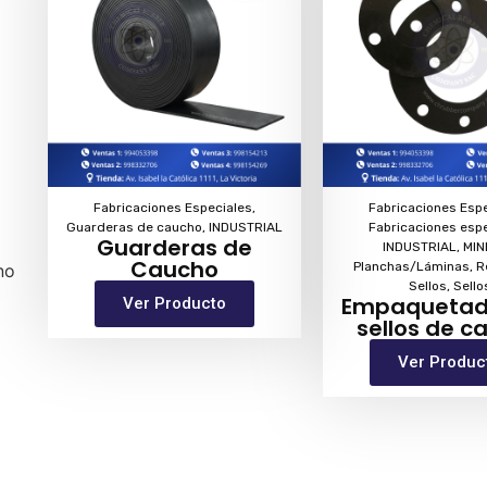
Fabricaciones Especiales
,
Fabricaciones Esp
Guarderas de caucho
,
INDUSTRIAL
Fabricaciones esp
Guarderas de
INDUSTRIAL
,
MIN
Caucho
Planchas/Láminas
,
R
no
Sellos
,
Sello
Empaquetad
Ver Producto
sellos de c
Ver Produc