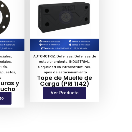
eciales
,
AUTOMOTRIZ
,
Defensas
,
Defensas de
eciales
,
estacionamiento
,
INDUSTRIAL
,
ERÍA
,
Seguridad en infraestructuras
,
epuestos
,
Topes de estacionamiento
Tope de Muelle de
s
uras y
Carga (PRI 1142)
aucho
Ver Producto
to