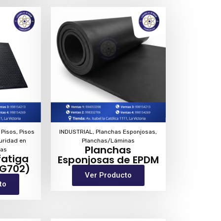
,
Pisos
,
Pisos
INDUSTRIAL
,
Planchas Esponjosas
,
uridad en
Planchas/Láminas
Planchas
ras
fatiga
Esponjosas de EPDM
(G702)
Ver Producto
to