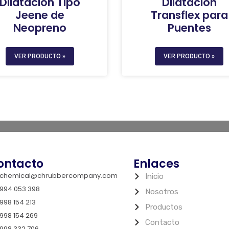
Dilatación Tipo
Dilatación
Jeene de
Transflex para
Neopreno
Puentes
VER PRODUCTO »
VER PRODUCTO »
ontacto
Enlaces
chemical@chrubbercompany.com
Inicio
994 053 398
Nosotros
998 154 213
Productos
998 154 269
Contacto
998 332 706