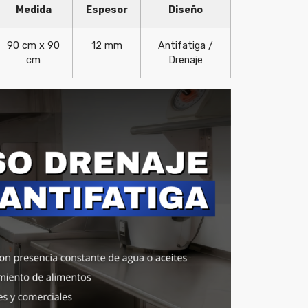
Medida
Espesor
Diseño
90 cm x 90
12 mm
Antifatiga /
cm
Drenaje