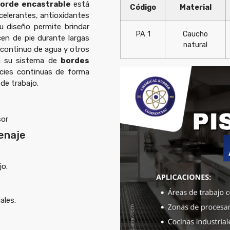
borde encastrable
está
Código
Material
celerantes, antioxidantes
u diseño permite brindar
PA 1
Caucho
n de pie durante largas
natural
e continuo de agua y otros
 a su sistema de
bordes
ficies continuas de forma
de trabajo.
sor
renaje
jo.
ales.